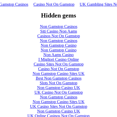
Gamstop Casinos
Casino Not On Gamstop
UK Gambling Sites N
Hidden gems
Non Gamstop Casinos
Siti Casino Non Aams
Casinos Not On Gamstop
Non Gamstop Casinos
Non Gamstop Casino
Non Gamstop Casino
Non Aams Casino
I Migliori Casino Online
Casino Sites Not On Gamstop
Casino Not On Gamstop
Non Gamstop Casino Sites UK
Best Non Gamstop Casinos
Slots Not On Gamstop
Non Gamstop Casino UK
UK Casino Not On Gamstop
Non Gamstop Casinos
Non Gamstop Casino Sites UK
UK Casino Sites Not On Gamstop
Non Gamstop Casino UK
UK Online Casinos Not On Gamstop