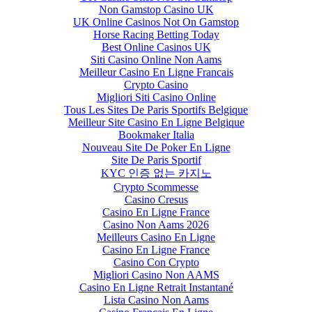
Non Gamstop Casino UK
UK Online Casinos Not On Gamstop
Horse Racing Betting Today
Best Online Casinos UK
Siti Casino Online Non Aams
Meilleur Casino En Ligne Francais
Crypto Casino
Migliori Siti Casino Online
Tous Les Sites De Paris Sportifs Belgique
Meilleur Site Casino En Ligne Belgique
Bookmaker Italia
Nouveau Site De Poker En Ligne
Site De Paris Sportif
KYC 인증 없는 카지노
Crypto Scommesse
Casino Cresus
Casino En Ligne France
Casino Non Aams 2026
Meilleurs Casino En Ligne
Casino En Ligne France
Casino Con Crypto
Migliori Casino Non AAMS
Casino En Ligne Retrait Instantané
Lista Casino Non Aams