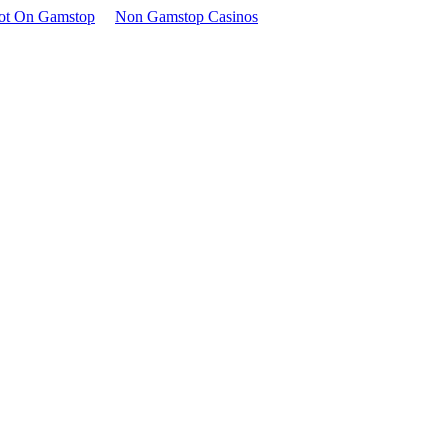
ot On Gamstop
Non Gamstop Casinos